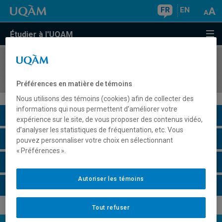
FR
EN
Étudier à l'UQAM
COURS
//
ESP2000
L'espagnol pratique
Préférences en matière de témoins
Nous utilisons des témoins (cookies) afin de collecter des
informations qui nous permettent d’améliorer votre
Description du cours
expérience sur le site, de vous proposer des contenus vidéo,
d’analyser les statistiques de fréquentation, etc. Vous
Horaire - Été 2026
pouvez personnaliser votre choix en sélectionnant
« Préférences ».
Horaire - Automne 2026
Autoriser les témoins
Horaire - Hiver 2027
Tout refuser