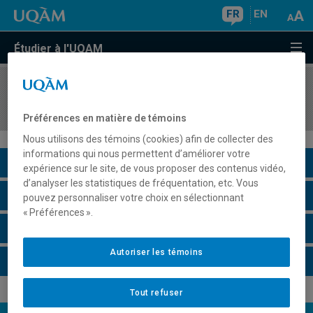
FR
EN
Étudier à l'UQAM
COURS
//
ESP2100
Phonétique corrective
Préférences en matière de témoins
Nous utilisons des témoins (cookies) afin de collecter des
informations qui nous permettent d’améliorer votre
Description du cours
expérience sur le site, de vous proposer des contenus vidéo,
d’analyser les statistiques de fréquentation, etc. Vous
Horaire - Été 2026
pouvez personnaliser votre choix en sélectionnant
« Préférences ».
Horaire - Automne 2026
Autoriser les témoins
Horaire - Hiver 2027
Tout refuser