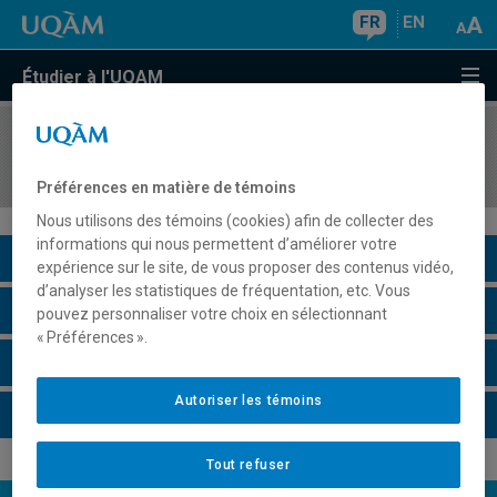
FR
EN
Étudier à l'UQAM
COURS
//
ESP2300
Communication orale et tourisme
Préférences en matière de témoins
Nous utilisons des témoins (cookies) afin de collecter des
informations qui nous permettent d’améliorer votre
Description du cours
expérience sur le site, de vous proposer des contenus vidéo,
d’analyser les statistiques de fréquentation, etc. Vous
Horaire - Été 2026
pouvez personnaliser votre choix en sélectionnant
« Préférences ».
Horaire - Automne 2026
Autoriser les témoins
Horaire - Hiver 2027
Tout refuser