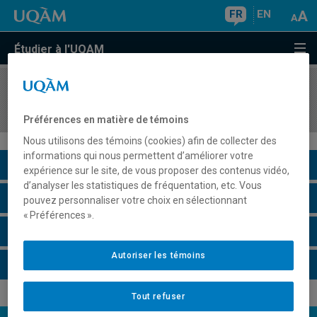
FR
EN
Étudier à l'UQAM
COURS
//
ESP2300
Communication orale et tourisme
Préférences en matière de témoins
Nous utilisons des témoins (cookies) afin de collecter des
informations qui nous permettent d’améliorer votre
Description du cours
expérience sur le site, de vous proposer des contenus vidéo,
d’analyser les statistiques de fréquentation, etc. Vous
Horaire - Été 2026
pouvez personnaliser votre choix en sélectionnant
« Préférences ».
Horaire - Automne 2026
Autoriser les témoins
Horaire - Hiver 2027
Tout refuser