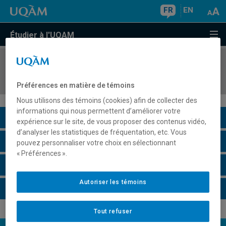
FR
EN
Étudier à l'UQAM
COURS
//
ESP2700
L'espagnol à travers les sujets d'actualité
Préférences en matière de témoins
Nous utilisons des témoins (cookies) afin de collecter des
informations qui nous permettent d’améliorer votre
Description du cours
expérience sur le site, de vous proposer des contenus vidéo,
d’analyser les statistiques de fréquentation, etc. Vous
Horaire - Été 2026
pouvez personnaliser votre choix en sélectionnant
« Préférences ».
Horaire - Automne 2026
Autoriser les témoins
Horaire - Hiver 2027
Tout refuser