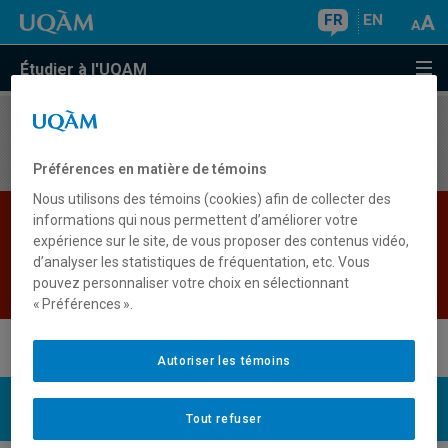
FR
EN
Étudier à l'UQAM
Aucun résultat
Préférences en matière de témoins
Nous utilisons des témoins (cookies) afin de collecter des
Les bases de données institutionnelles sont
informations qui nous permettent d’améliorer votre
expérience sur le site, de vous proposer des contenus vidéo,
indisponibles pour le moment. Veuillez
d’analyser les statistiques de fréquentation, etc. Vous
réessayer plus tard.
pouvez personnaliser votre choix en sélectionnant
Retour
« Préférences ».
Autoriser les témoins
UQAM
Nous joindre
Tout refuser