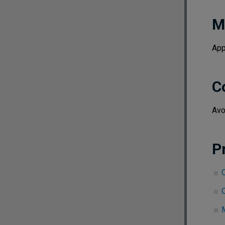
M
App
C
Avo
P
C