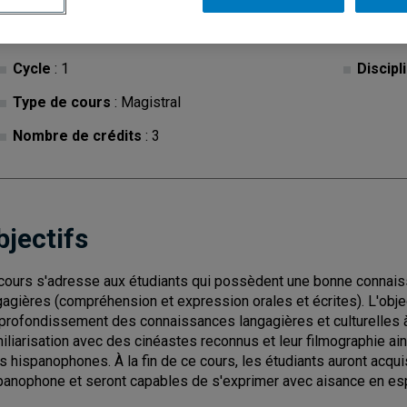
Cycle
: 1
Discipl
Type de cours
: Magistral
Nombre de crédits
: 3
bjectifs
cours s'adresse aux étudiants qui possèdent une bonne connaiss
gagières (compréhension et expression orales et écrites). L'object
pprofondissement des connaissances langagières et culturelles 
iliarisation avec des cinéastes reconnus et leur filmographie ain
s hispanophones. À la fin de ce cours, les étudiants auront acq
panophone et seront capables de s'exprimer avec aisance en es