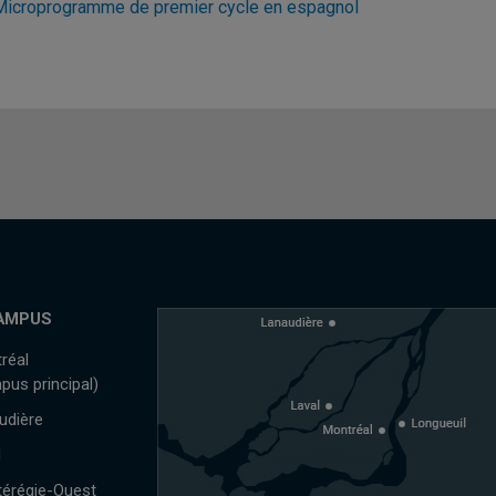
Microprogramme de premier cycle en espagnol
AMPUS
réal
pus principal)
udière
l
érégie-Ouest