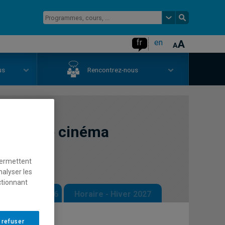
fr
en
us
Rencontrez-nous
ravers le cinéma
permettent
nalyser les
ctionnant
 - Automne 2026
Horaire - Hiver 2027
 refuser