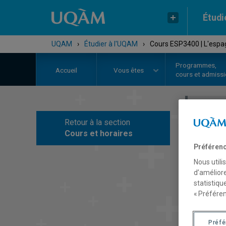
Étudi
UQAM
›
Étudier à l'UQAM
›
Cours ESP3400 | L'espa
Programmes,
Accueil
Vous êtes
cours et admiss
Retour à la section
C
Cours et horaires
Préférenc
Nous utili
d’améliore
statistiqu
« Préféren
Préf