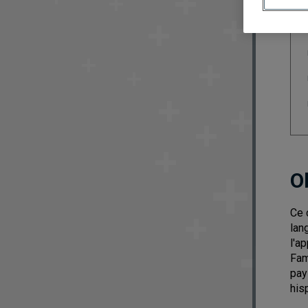
O
Ce 
lan
l'a
Fam
pay
his