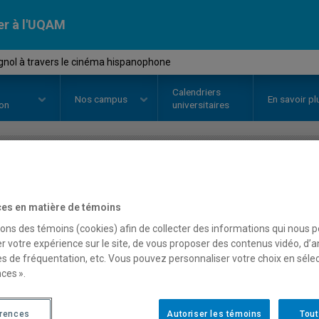
er à l'UQAM
gnol à travers le cinéma hispanophone
Calendriers
Nos
campus
En savoir pl
ion
universitaires
OURS
//
ESP3400
-
L'espagnol à t
es en matière de témoins
hispanophone
sons des témoins (cookies) afin de collecter des informations qui nous 
r votre expérience sur le site, de vous proposer des contenus vidéo, d’a
es de fréquentation, etc. Vous pouvez personnaliser votre choix en séle
ces ».
Description
Horaire - Été 2026
Horaire
érences
Autoriser les témoins
Tout