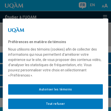
FR
EN
Étudier à l'UQAM
COURS
//
EST1305
Pratiques théâtrales au Québec
Préférences en matière de témoins
Nous utilisons des témoins (cookies) afin de collecter des
informations qui nous permettent d’améliorer votre
Description du cours
expérience sur le site, de vous proposer des contenus vidéo,
d’analyser les statistiques de fréquentation, etc. Vous
Horaire - Été 2026
pouvez personnaliser votre choix en sélectionnant
« Préférences ».
Horaire - Automne 2026
Autoriser les témoins
Horaire - Hiver 2027
Tout refuser