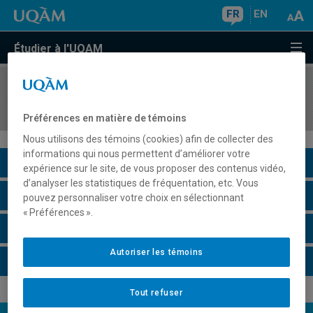
FR
EN
Étudier à l'UQAM
COURS
//
EST230X
Laboratoire de pratique théâtrale I, II
Préférences en matière de témoins
Nous utilisons des témoins (cookies) afin de collecter des
informations qui nous permettent d’améliorer votre
Description du cours
expérience sur le site, de vous proposer des contenus vidéo,
d’analyser les statistiques de fréquentation, etc. Vous
Horaire - Été 2026
pouvez personnaliser votre choix en sélectionnant
« Préférences ».
Horaire - Automne 2026
Autoriser les témoins
Horaire - Hiver 2027
Tout refuser