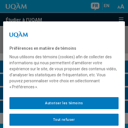
FR
EN
Étudier à l'UQAM
COURS
//
EST2403
Le conseiller en dramaturgie
Préférences en matière de témoins
Nous utilisons des témoins (cookies) afin de collecter des
informations qui nous permettent d’améliorer votre
Description du cours
expérience sur le site, de vous proposer des contenus vidéo,
d’analyser les statistiques de fréquentation, etc. Vous
Horaire - Été 2026
pouvez personnaliser votre choix en sélectionnant
« Préférences ».
Horaire - Automne 2026
Autoriser les témoins
Horaire - Hiver 2027
Tout refuser