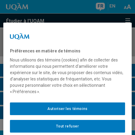
FR
EN
Étudier à l'UQAM
COURS
//
EST3040
Scénographie I
Préférences en matière de témoins
Nous utilisons des témoins (cookies) afin de collecter des
informations qui nous permettent d’améliorer votre
Description du cours
expérience sur le site, de vous proposer des contenus vidéo,
d’analyser les statistiques de fréquentation, etc. Vous
Horaire - Été 2026
pouvez personnaliser votre choix en sélectionnant
« Préférences ».
Horaire - Automne 2026
Autoriser les témoins
Horaire - Hiver 2027
Tout refuser