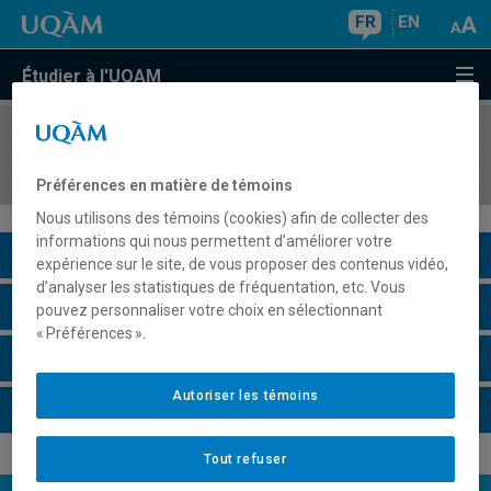
FR
EN
Étudier à l'UQAM
COURS
//
EUR9233
Examen de synthèse
Préférences en matière de témoins
Nous utilisons des témoins (cookies) afin de collecter des
informations qui nous permettent d’améliorer votre
Description du cours
expérience sur le site, de vous proposer des contenus vidéo,
d’analyser les statistiques de fréquentation, etc. Vous
Horaire - Été 2026
pouvez personnaliser votre choix en sélectionnant
« Préférences ».
Horaire - Automne 2026
Autoriser les témoins
Horaire - Hiver 2027
Tout refuser