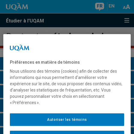
FR
EN
Étudier à l'UQAM
Doctorat en
études urbaines
Préférences en matière de témoins
Présentation du programme
Nous utilisons des témoins (cookies) afin de collecter des
Conditions d'admission
informations qui nous permettent d’améliorer votre
expérience sur le site, de vous proposer des contenus vidéo,
d’analyser les statistiques de fréquentation, etc. Vous
Cours à suivre et horaires
pouvez personnaliser votre choix en sélectionnant
« Préférences ».
Particularités
Perspectives professionnelles
Autoriser les témoins
Remarques et règlements