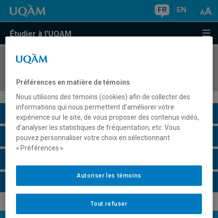
FR
EN
Étudier à l'UQAM
COURS
//
EUR9234
Séminaire d'exploration en études touristiques
Préférences en matière de témoins
Nous utilisons des témoins (cookies) afin de collecter des
informations qui nous permettent d’améliorer votre
Description du cours
expérience sur le site, de vous proposer des contenus vidéo,
d’analyser les statistiques de fréquentation, etc. Vous
Horaire - Été 2026
pouvez personnaliser votre choix en sélectionnant
« Préférences ».
Horaire - Automne 2026
Autoriser les témoins
Horaire - Hiver 2027
Tout refuser