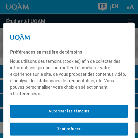
FR
EN
Étudier à l'UQAM
COURS
//
EUT1011
Enjeux du développement urbain
Préférences en matière de témoins
Nous utilisons des témoins (cookies) afin de collecter des
informations qui nous permettent d’améliorer votre
Description du cours
expérience sur le site, de vous proposer des contenus vidéo,
d’analyser les statistiques de fréquentation, etc. Vous
Horaire - Été 2026
pouvez personnaliser votre choix en sélectionnant
« Préférences ».
Horaire - Automne 2026
Autoriser les témoins
Horaire - Hiver 2027
Tout refuser