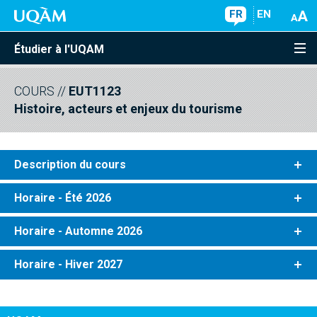
FR
EN
Étudier à l'UQAM
COURS
//
EUT1123
Histoire, acteurs et enjeux du tourisme
Description du cours
Horaire - Été 2026
Horaire - Automne 2026
Horaire - Hiver 2027