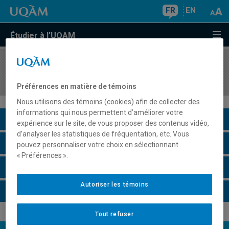
FR
EN
Étudier à l'UQAM
COURS
//
EUT3107
Prévision et prospective du tourisme
Préférences en matière de témoins
Nous utilisons des témoins (cookies) afin de collecter des
informations qui nous permettent d’améliorer votre
Description du cours
expérience sur le site, de vous proposer des contenus vidéo,
d’analyser les statistiques de fréquentation, etc. Vous
Horaire - Été 2026
pouvez personnaliser votre choix en sélectionnant
« Préférences ».
Horaire - Automne 2026
Autoriser les témoins
Horaire - Hiver 2027
Tout refuser