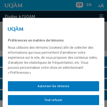
FR
EN
Étudier à l'UQAM
COURS
//
EUT4250
Pratiques de l'urbanisme au Québec et dans le
Préférences en matière de témoins
monde
Nous utilisons des témoins (cookies) afin de collecter des
informations qui nous permettent d’améliorer votre
expérience sur le site, de vous proposer des contenus vidéo,
Description du cours
d’analyser les statistiques de fréquentation, etc. Vous
pouvez personnaliser votre choix en sélectionnant
Horaire - Été 2026
« Préférences ».
Horaire - Automne 2026
Autoriser les témoins
Horaire - Hiver 2027
Tout refuser