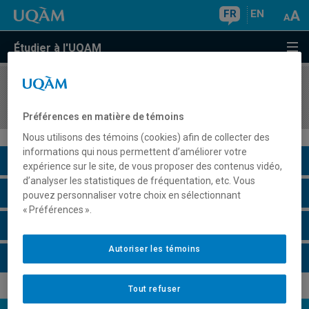
FR
EN
Étudier à l'UQAM
COURS
//
EUT5013
Praxis III: analyse et programmation de projet
Préférences en matière de témoins
Nous utilisons des témoins (cookies) afin de collecter des
informations qui nous permettent d’améliorer votre
Description du cours
expérience sur le site, de vous proposer des contenus vidéo,
d’analyser les statistiques de fréquentation, etc. Vous
Horaire - Été 2026
pouvez personnaliser votre choix en sélectionnant
« Préférences ».
Horaire - Automne 2026
Autoriser les témoins
Horaire - Hiver 2027
Tout refuser