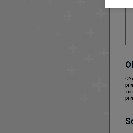
O
Ce 
pri
imm
pri
S