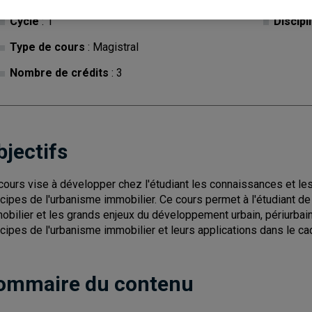
Cycle
: 1
Discipl
Type de cours
: Magistral
Nombre de crédits
: 3
bjectifs
cours vise à développer chez l'étudiant les connaissances et les
ncipes de l'urbanisme immobilier. Ce cours permet à l'étudiant d
obilier et les grands enjeux du développement urbain, périurbain 
ncipes de l'urbanisme immobilier et leurs applications dans le ca
ommaire du contenu