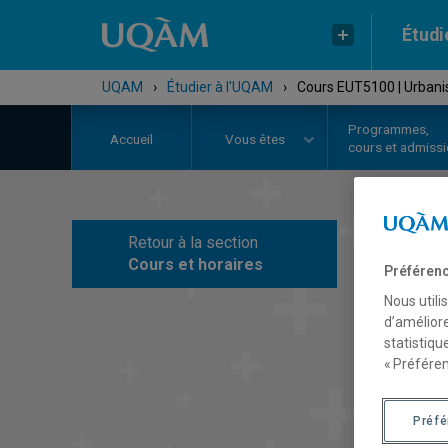
Étudi
UQAM
›
Étudier à l'UQAM
›
Cours EUT5100 | Urbani
Programmes,
Accueil
Vous êtes
cours et admiss
Retour à la section
C
Cours et horaires
Préférenc
Nous utili
d’améliore
statistiqu
« Préféren
Préf