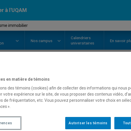
er à l'UQAM
sme immobilier
Calendriers
Nos
campus
En savoir pl
ion
universitaires
OURS
//
EUT5100
-
Urbanisme im
es en matière de témoins
sons des témoins (cookies) afin de collecter des informations qui nous 
r votre expérience sur le site, de vous proposer des contenus vidéo, d’a
Description
Horaire - Été 2026
Horaire
es de fréquentation, etc. Vous pouvez personnaliser votre choix en séle
ces ».
érences
Autoriser les témoins
Tout