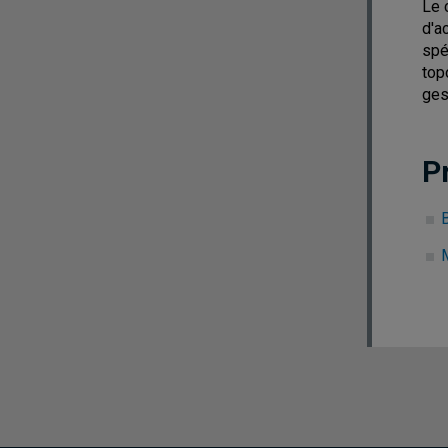
Le 
d'a
spé
top
ges
P