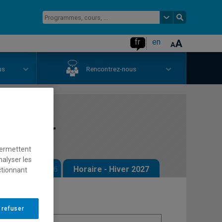
fr
en
us
Rencontrez-nous
mobilier
permettent
nalyser les
 - Automne 2026
Horaire - Hiver 2027
ctionnant
 refuser