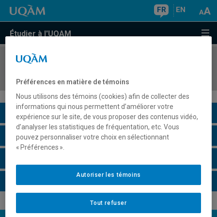
FR
EN
Étudier à l'UQAM
COURS
//
EUT5109
Tourisme urbain
Préférences en matière de témoins
Nous utilisons des témoins (cookies) afin de collecter des
informations qui nous permettent d’améliorer votre
Description du cours
expérience sur le site, de vous proposer des contenus vidéo,
d’analyser les statistiques de fréquentation, etc. Vous
Horaire - Été 2026
pouvez personnaliser votre choix en sélectionnant
« Préférences ».
Horaire - Automne 2026
Autoriser les témoins
Horaire - Hiver 2027
Tout refuser