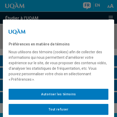
FR
EN
Étudier à l'UQAM
COURS
//
EUT5111
Patrimoine touristique
Préférences en matière de témoins
Nous utilisons des témoins (cookies) afin de collecter des
informations qui nous permettent d’améliorer votre
Description du cours
expérience sur le site, de vous proposer des contenus vidéo,
d’analyser les statistiques de fréquentation, etc. Vous
Horaire - Été 2026
pouvez personnaliser votre choix en sélectionnant
« Préférences ».
Horaire - Automne 2026
Autoriser les témoins
Horaire - Hiver 2027
Tout refuser