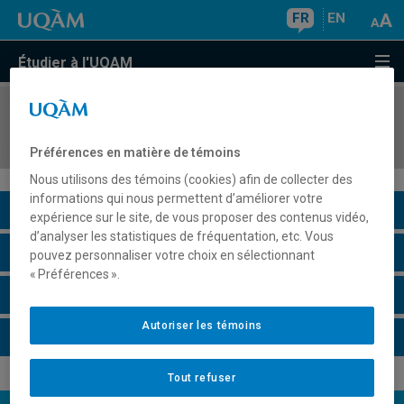
FR
EN
Étudier à l'UQAM
COURS
//
EUT5113
Praxis III: analyse et programmation de projet
Préférences en matière de témoins
Nous utilisons des témoins (cookies) afin de collecter des
informations qui nous permettent d’améliorer votre
Description du cours
expérience sur le site, de vous proposer des contenus vidéo,
d’analyser les statistiques de fréquentation, etc. Vous
Horaire - Été 2026
pouvez personnaliser votre choix en sélectionnant
« Préférences ».
Horaire - Automne 2026
Autoriser les témoins
Horaire - Hiver 2027
Tout refuser