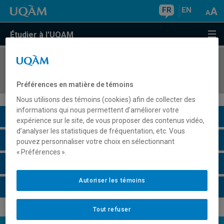
FR
EN
Étudier à l'UQAM
COURS
//
FAM2000
Cybermuséologie
Préférences en matière de témoins
Nous utilisons des témoins (cookies) afin de collecter des
informations qui nous permettent d’améliorer votre
Description du cours
expérience sur le site, de vous proposer des contenus vidéo,
d’analyser les statistiques de fréquentation, etc. Vous
Horaire - Été 2026
pouvez personnaliser votre choix en sélectionnant
« Préférences ».
Horaire - Automne 2026
Autoriser les témoins
Horaire - Hiver 2027
Tout refuser