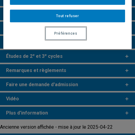
Grille de cheminement
Tout refuser
Particularités
Préférences
Perspectives professionnelles
e
e
Études de 2
et 3
cycles
Remarques et règlements
Faire une demande d'admission
Vidéo
Plus d'information
Ancienne version affichée - mise à jour le 2025-04-22