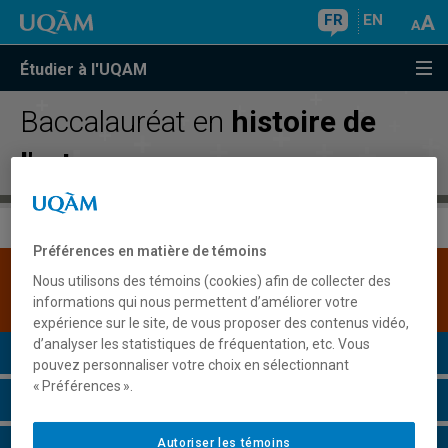
FR
EN
Étudier à l'UQAM
Baccalauréat en
histoire de
l'art
Préférences en matière de témoins
Une version plus récente de ce programme est
Nous utilisons des témoins (cookies) afin de collecter des
disponible.
Cliquez ici pour la consulter
.
informations qui nous permettent d’améliorer votre
expérience sur le site, de vous proposer des contenus vidéo,
d’analyser les statistiques de fréquentation, etc. Vous
Présentation du programme
pouvez personnaliser votre choix en sélectionnant
« Préférences ».
Conditions d'admission
Autoriser les témoins
Cours à suivre et horaires