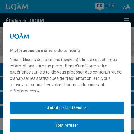
FR
EN
Étudier à l'UQAM
COURS
//
FAM2000
Cybermuséologie
Préférences en matière de témoins
Nous utilisons des témoins (cookies) afin de collecter des
informations qui nous permettent d’améliorer votre
Description du cours
expérience sur le site, de vous proposer des contenus vidéo,
d’analyser les statistiques de fréquentation, etc. Vous
Horaire - Été 2026
pouvez personnaliser votre choix en sélectionnant
« Préférences ».
Horaire - Automne 2026
Autoriser les témoins
Horaire - Hiver 2027
Tout refuser