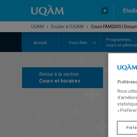
Étudi
UQAM
›
Étudier à l'UQAM
›
Cours FAM2005 | Docume
Programmes,
Accueil
Vous êtes
cours et admiss
Retour à la section
C
Cours et horaires
Préférenc
Nous utili
d’améliore
statistiqu
« Préféren
Préf