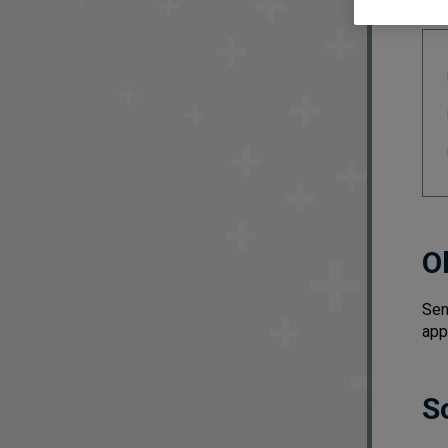
O
Sen
app
S