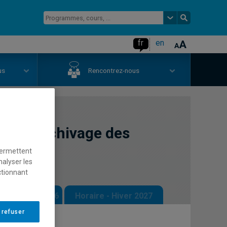
fr
en
us
Rencontrez-nous
n et archivage des
permettent
nalyser les
ctionnant
 - Automne 2026
Horaire - Hiver 2027
 refuser