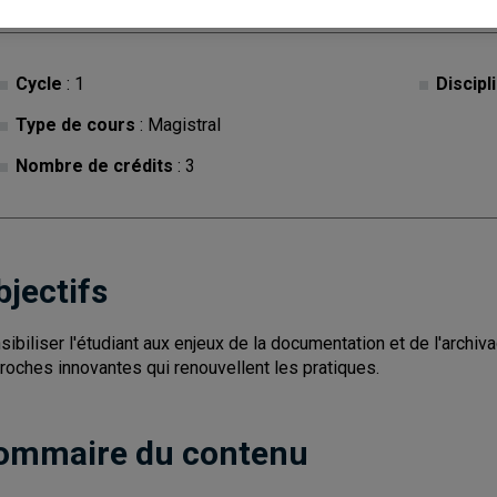
Cycle
: 1
Discipl
Type de cours
: Magistral
Nombre de crédits
: 3
bjectifs
sibiliser l'étudiant aux enjeux de la documentation et de l'archi
roches innovantes qui renouvellent les pratiques.
ommaire du contenu