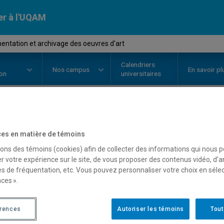
er à l'UQAM
ntation et archivage des oeuvres d'art
Calendriers
Nos
campus
En savoir pl
ion
universitaires
OURS
//
FAM2005
-
Documentatio
es en matière de témoins
oeuvres d'art
sons des témoins (cookies) afin de collecter des informations qui nous 
r votre expérience sur le site, de vous proposer des contenus vidéo, d’a
es de fréquentation, etc. Vous pouvez personnaliser votre choix en séle
ces ».
Description
Horaire - Été 2026
Horaire
érences
Autoriser les témoins
Tout