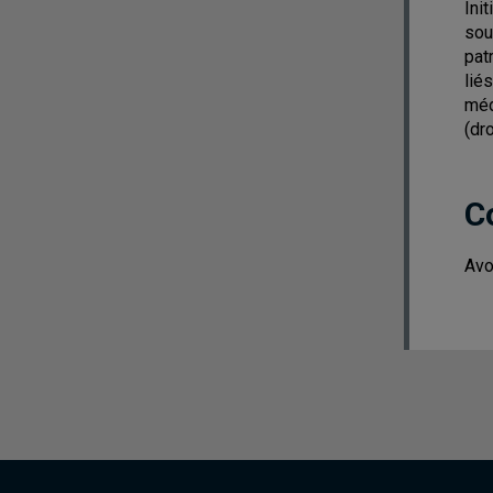
Ini
sou
pat
lié
méd
(dro
C
Avo