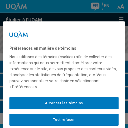
FR
EN
Étudier à l'UQAM
COURS
//
FAM410X
Atelier interdisciplinaire
Préférences en matière de témoins
Nous utilisons des témoins (cookies) afin de collecter des
informations qui nous permettent d’améliorer votre
Description du cours
expérience sur le site, de vous proposer des contenus vidéo,
d’analyser les statistiques de fréquentation, etc. Vous
Horaire - Été 2026
pouvez personnaliser votre choix en sélectionnant
« Préférences ».
Horaire - Automne 2026
Autoriser les témoins
Horaire - Hiver 2027
Tout refuser