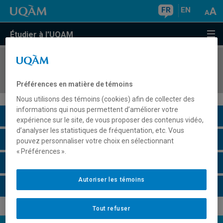
FR
EN
Étudier à l'UQAM
COURS
//
FCM9111
Thèse 1 : délimiter son domaine de recherche
Préférences en matière de témoins
Nous utilisons des témoins (cookies) afin de collecter des
informations qui nous permettent d’améliorer votre
Description du cours
expérience sur le site, de vous proposer des contenus vidéo,
d’analyser les statistiques de fréquentation, etc. Vous
Horaire - Été 2026
pouvez personnaliser votre choix en sélectionnant
« Préférences ».
Horaire - Automne 2026
Autoriser les témoins
Horaire - Hiver 2027
Tout refuser