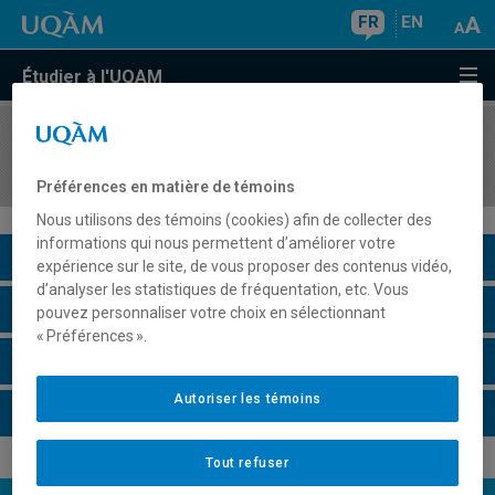
FR
EN
Étudier à l'UQAM
COURS
//
FEM300X
Problématiques en études féministes
Préférences en matière de témoins
Nous utilisons des témoins (cookies) afin de collecter des
informations qui nous permettent d’améliorer votre
Description du cours
expérience sur le site, de vous proposer des contenus vidéo,
d’analyser les statistiques de fréquentation, etc. Vous
Horaire - Été 2026
pouvez personnaliser votre choix en sélectionnant
« Préférences ».
Horaire - Automne 2026
Autoriser les témoins
Horaire - Hiver 2027
Tout refuser