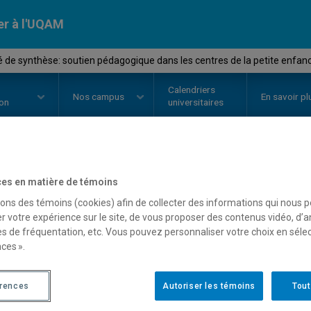
er à l'UQAM
é de synthèse: soutien pédagogique dans les centres de la petite enfan
Calendriers
Nos
campus
En savoir pl
ion
universitaires
OURS
//
FFM2651
-
Activité de s
es en matière de témoins
sons des témoins (cookies) afin de collecter des informations qui nous 
pédagogique dans les cen
r votre expérience sur le site, de vous proposer des contenus vidéo, d’a
es de fréquentation, etc. Vous pouvez personnaliser votre choix en séle
enfance
ces ».
érences
Autoriser les témoins
Tout
Description
Horaire - Été 2026
Horaire