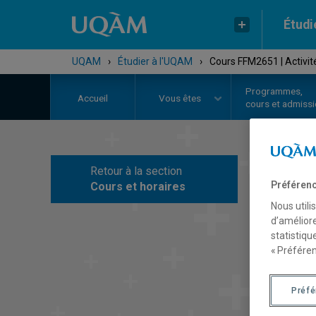
Étudi
UQAM
›
Étudier à l'UQAM
›
Cours FFM2651 | Activit
Programmes,
Accueil
Vous êtes
cours et admiss
Retour à la section
C
Préférenc
Cours et horaires
Nous utili
d’améliore
statistiqu
« Préféren
Préf