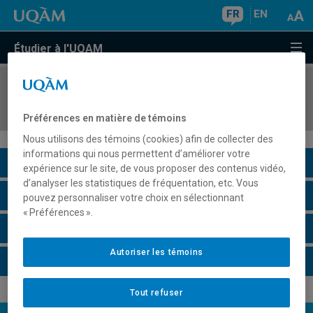
FR
EN
Étudier à l'UQAM
COURS
//
FIN4011
Finance corporative pour actuaire I
Préférences en matière de témoins
Nous utilisons des témoins (cookies) afin de collecter des
informations qui nous permettent d’améliorer votre
Description du cours
expérience sur le site, de vous proposer des contenus vidéo,
d’analyser les statistiques de fréquentation, etc. Vous
Horaire - Été 2026
pouvez personnaliser votre choix en sélectionnant
« Préférences ».
Horaire - Automne 2026
Autoriser les témoins
Horaire - Hiver 2027
Tout refuser