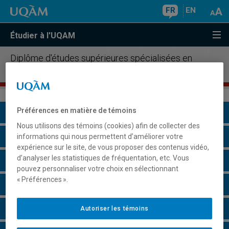
FR
EN
Étudier à l'UQAM
Diplôme d'études supérieures spécialisées en
instruments financiers dérivés
Préférences en matière de témoins
Présentation du programme
Nous utilisons des témoins (cookies) afin de collecter des
Conditions d'admission
informations qui nous permettent d’améliorer votre
expérience sur le site, de vous proposer des contenus vidéo,
d’analyser les statistiques de fréquentation, etc. Vous
Cours à suivre et horaires
pouvez personnaliser votre choix en sélectionnant
« Préférences ».
Grille de cheminement
Particularités
Autoriser les témoins