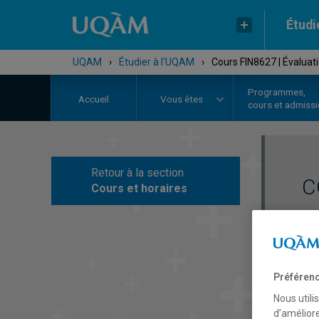
Étudi
UQAM
›
Étudier à l'UQAM
›
Cours FIN8627 | Évaluat
Programmes,
Accueil
Vous êtes
cours et admiss
Retour à la section
C
Cours et horaires
Préférenc
Nous utili
d’améliore