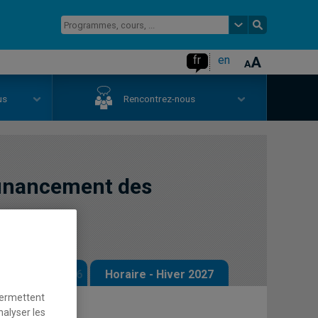
fr
en
us
Rencontrez-nous
financement des
 - Automne 2026
Horaire - Hiver 2027
permettent
nalyser les