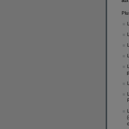
aux
Plu
L
L
L
L
p
P
(
c