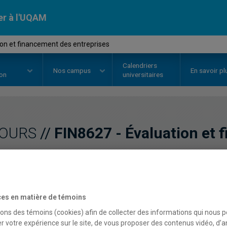
er à l'UQAM
ion et financement des entreprises
Calendriers
Nos
campus
En savoir pl
ion
universitaires
OURS
//
FIN8627
-
Évaluation et 
entreprises
Description
Horaire - Été 2026
Horaire
es en matière de témoins
sons des témoins (cookies) afin de collecter des informations qui nous 
r votre expérience sur le site, de vous proposer des contenus vidéo, d’a