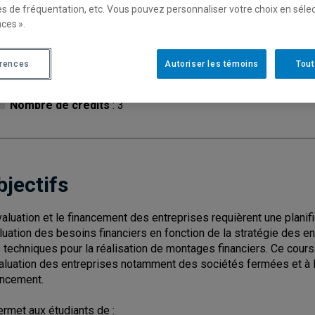
es de fréquentation, etc. Vous pouvez personnaliser votre choix en séle
ces ».
Cycle
: 2
Discipl
érences
Autoriser les témoins
Tout
Type de cours
: Magistral
Nombre de crédits
: 3
bjectifs
valuation et le financement des entreprises requièrent une planif
luation des besoins financiers en fonction de la stratégie des en
 techniques pour la réalisation de montages financiers. Ce cours 
valuation des entreprises notamment des sociétés fermées et à l
ancement.
permet aux étudiants de :