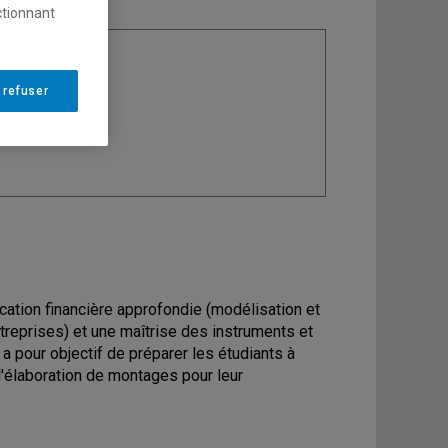
ctionnant
ine
: Finance
 refuser
ication financière approfondie (modélisation et
treprises) et une maîtrise des instruments et
a pour objectif de préparer les étudiants à
'élaboration de montages pour leur