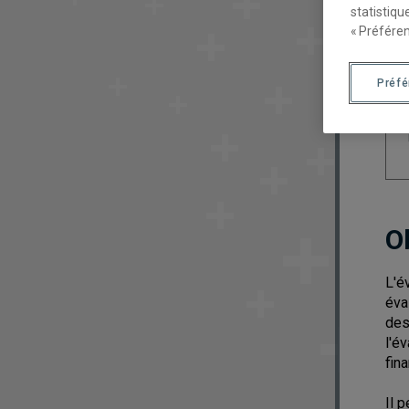
statistiqu
« Préféren
Préf
O
L'é
éva
des
l'é
fin
Il 