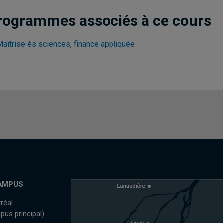
rogrammes associés à ce cours
Maîtrise ès sciences, finance appliquée
AMPUS
réal
pus principal)