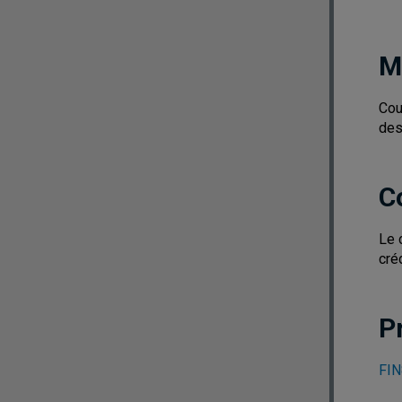
M
Cou
des
C
Le 
cré
P
FIN