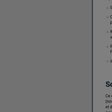
p
M
v
f
I
S
Ce 
(no
et 