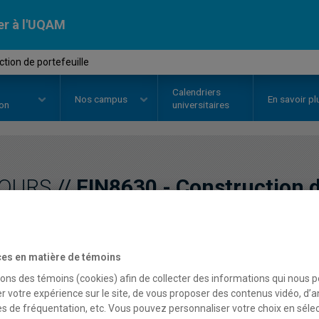
er à l'UQAM
tion de portefeuille
Calendriers
Nos
campus
En savoir pl
ion
universitaires
OURS
//
FIN8630
-
Construction d
Description
Horaire - Été 2026
Horaire
es en matière de témoins
sons des témoins (cookies) afin de collecter des informations qui nous 
r votre expérience sur le site, de vous proposer des contenus vidéo, d’a
es de fréquentation, etc. Vous pouvez personnaliser votre choix en séle