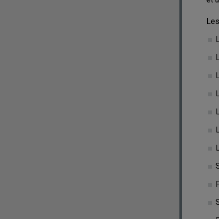
Les
L
L
L
L
L