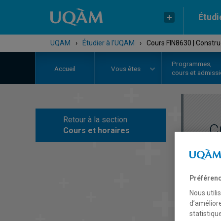
Étudi
UQAM
›
Étudier à l'UQAM
›
Cours FIN8630 | Construc
Programmes,
Accueil
Vous êtes
cours et admiss
Retour à la section
C
Cours et horaires
Préférenc
Nous utili
d’améliore
statistiqu