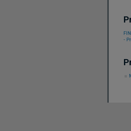
P
FIN
- P
P