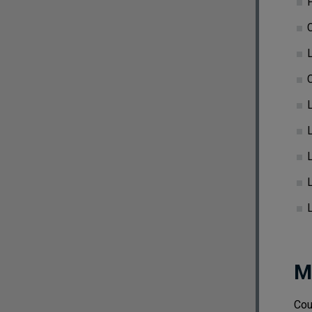
P
C
L
L
L
L
M
Cou