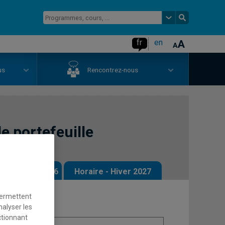
fr
en
us
Rencontrez-nous
e portefeuille
 - Automne 2026
Horaire - Hiver 2027
permettent
nalyser les
ctionnant