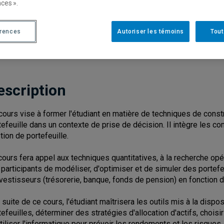
ces ».
Cycle
: 2
Discipl
érences
Autoriser les témoins
Tout
Nombre de crédits
: 3
escription
cours vise à former l'étudiant en matière de techniques de const
tefeuille dans un contexte de prise de décision. Il intègre les 
tion de portefeuille.
cours fera appel aux techniques quantitatives, à la recherche opé
 participants de modéliser, d'optimiser et de simuler des portefe
nvestisseurs (trésorerie, banque, fonds de pension) en fonction d
a suite de ce cours, l'étudiant maîtrisera les outils mis à la disp
tefeuilles, déterminer des stratégies d'allocation d'actifs, choisi
utiliser l'informatique pour prévoir les rendements et les risques.