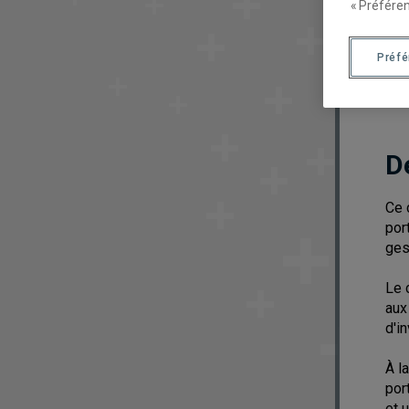
« Préféren
Préf
D
Ce 
por
ges
Le 
aux
d'i
À l
por
et 