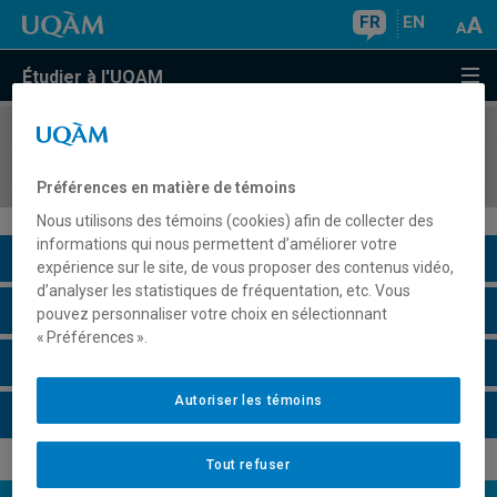
FR
EN
Étudier à l'UQAM
COURS
//
FLS1120
Pratique du français oral
Préférences en matière de témoins
Nous utilisons des témoins (cookies) afin de collecter des
informations qui nous permettent d’améliorer votre
Description du cours
expérience sur le site, de vous proposer des contenus vidéo,
d’analyser les statistiques de fréquentation, etc. Vous
Horaire - Été 2026
pouvez personnaliser votre choix en sélectionnant
« Préférences ».
Horaire - Automne 2026
Autoriser les témoins
Horaire - Hiver 2027
Tout refuser