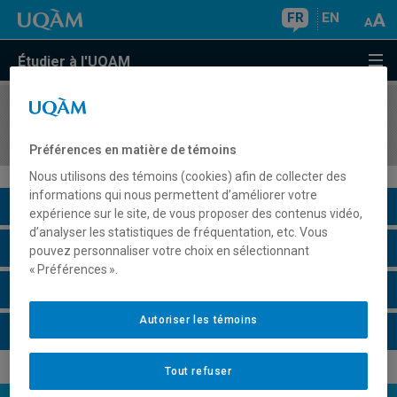
FR
EN
Étudier à l'UQAM
COURS
//
FLS1360
Français par projets
Préférences en matière de témoins
Nous utilisons des témoins (cookies) afin de collecter des
informations qui nous permettent d’améliorer votre
Description du cours
expérience sur le site, de vous proposer des contenus vidéo,
d’analyser les statistiques de fréquentation, etc. Vous
Horaire - Été 2026
pouvez personnaliser votre choix en sélectionnant
« Préférences ».
Horaire - Automne 2026
Autoriser les témoins
Horaire - Hiver 2027
Tout refuser