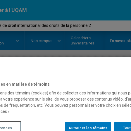
er à l'UQAM
 de droit international des droits de la personne 2
Calendriers
Nos
campus
En savoir pl
ion
universitaires
OURS
//
FPD5011
-
Clinique de dr
es en matière de témoins
droits de la personne 2
sons des témoins (cookies) afin de collecter des informations qui nous 
r votre expérience sur le site, de vous proposer des contenus vidéo, d’a
es de fréquentation, etc. Vous pouvez personnaliser votre choix en séle
ces ».
Description
Horaire - Été 2026
Horaire
érences
Autoriser les témoins
Tout