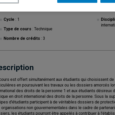
Cycle
: 1
Discipl
internat
Type de cours
: Technique
Nombre de crédits
: 3
escription
cours est offert simultanément aux étudiants qui choisissent de
ticulières en poursuivant les travaux ou les dossiers amorcés lo
ernational des droits de la personne 1 et aux étudiants désireux 
tique en droit international des droits de la personne. Sous la 
ipes d'étudiants participent à de véritables dossiers de protect
 organisations non gouvernementales dans le cadre de partenariat
siers, les étudiants pourront être appelés à contribuer à l'établis