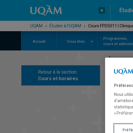
Étudi
UQAM
›
Étudier à l'UQAM
›
Cours FPD5011 | Clinique
Programmes,
Accueil
Vous êtes
cours et admiss
Retour à la section
C
Cours et horaires
Préférenc
Nous utili
d’améliore
statistiqu
« Préféren
Préf