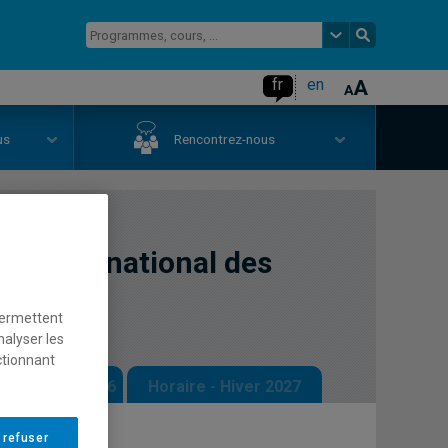
fr
en
us
Rencontrez-nous
oit international des
permettent
nalyser les
ctionnant
 - Automne 2026
Horaire - Hiver 2027
 refuser