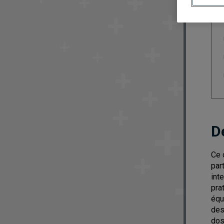
D
Ce 
par
int
pra
équ
des
dos