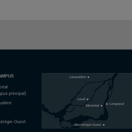
AMPUS
réal
pus principal)
udière
l
érégie-Ouest