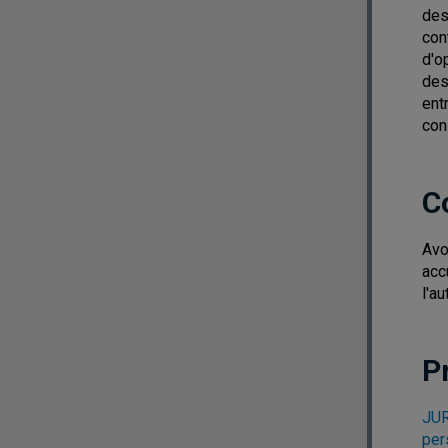
des
con
d'o
des
ent
con
C
Avo
acc
l'a
P
JUR
per