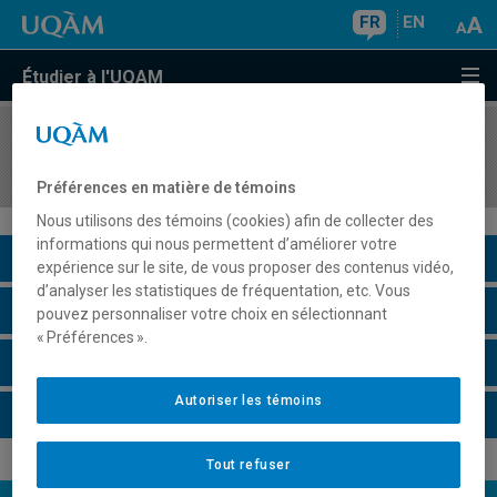
FR
EN
Étudier à l'UQAM
COURS
//
FPE7022
Gestion axée sur les résultats en éducation
Préférences en matière de témoins
Nous utilisons des témoins (cookies) afin de collecter des
informations qui nous permettent d’améliorer votre
Description du cours
expérience sur le site, de vous proposer des contenus vidéo,
d’analyser les statistiques de fréquentation, etc. Vous
Horaire - Été 2026
pouvez personnaliser votre choix en sélectionnant
« Préférences ».
Horaire - Automne 2026
Autoriser les témoins
Horaire - Hiver 2027
Tout refuser