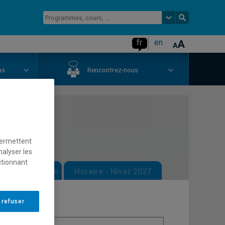
fr
en
us
Rencontrez-nous
age 1
permettent
nalyser les
ctionnant
 - Automne 2026
Horaire - Hiver 2027
 refuser