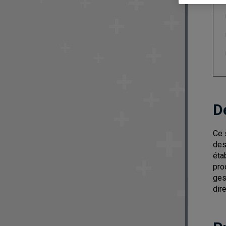
D
Ce 
des
éta
pro
ges
dir