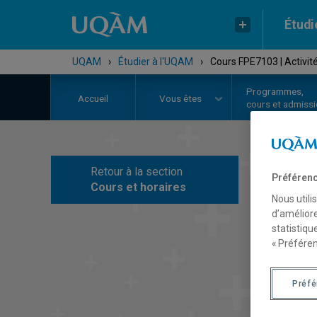
Étudi
UQAM
›
Étudier à l'UQAM
›
Cours FPE7103 | Activit
Programmes,
Accueil
Vous êtes
cours et admiss
Retour à la section
Préférenc
C
Cours et horaires
Nous utili
d’améliore
statistiqu
« Préféren
Préf