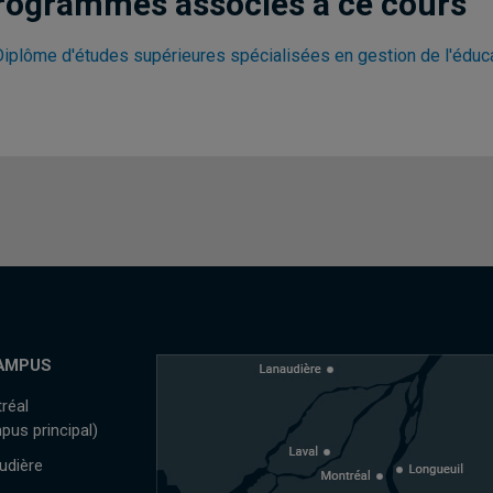
rogrammes associés à ce cours
Diplôme d'études supérieures spécialisées en gestion de l'éduc
AMPUS
réal
pus principal)
udière