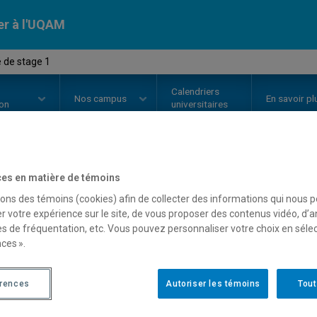
er à l'UQAM
é de stage 1
Calendriers
Nos
campus
En savoir pl
ion
universitaires
es en matière de témoins
OURS
//
FPE7103
-
Activité de st
sons des témoins (cookies) afin de collecter des informations qui nous 
r votre expérience sur le site, de vous proposer des contenus vidéo, d’a
es de fréquentation, etc. Vous pouvez personnaliser votre choix en séle
Description
Horaire - Été 2026
Horaire
ces ».
érences
Autoriser les témoins
Tout