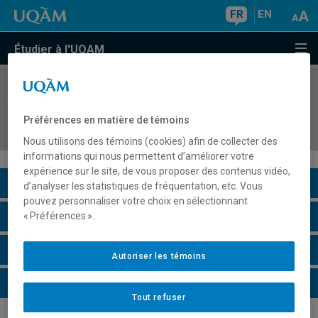
FR
EN
Étudier à l'UQAM
COURS
//
FPE7421
Analyse de données qualitatives en sciences de
Préférences en matière de témoins
l'éducation
Nous utilisons des témoins (cookies) afin de collecter des
informations qui nous permettent d’améliorer votre
expérience sur le site, de vous proposer des contenus vidéo,
Description du cours
d’analyser les statistiques de fréquentation, etc. Vous
pouvez personnaliser votre choix en sélectionnant
Horaire - Été 2026
« Préférences ».
Horaire - Automne 2026
Autoriser les témoins
Horaire - Hiver 2027
Tout refuser