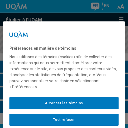
FR
EN
Étudier à l'UQAM
COURS
//
FPT7000
Introduction à la profession enseignante
Préférences en matière de témoins
Nous utilisons des témoins (cookies) afin de collecter des
informations qui nous permettent d’améliorer votre
Description du cours
expérience sur le site, de vous proposer des contenus vidéo,
d’analyser les statistiques de fréquentation, etc. Vous
Horaire - Été 2026
pouvez personnaliser votre choix en sélectionnant
« Préférences ».
Horaire - Automne 2026
Autoriser les témoins
Horaire - Hiver 2027
Tout refuser