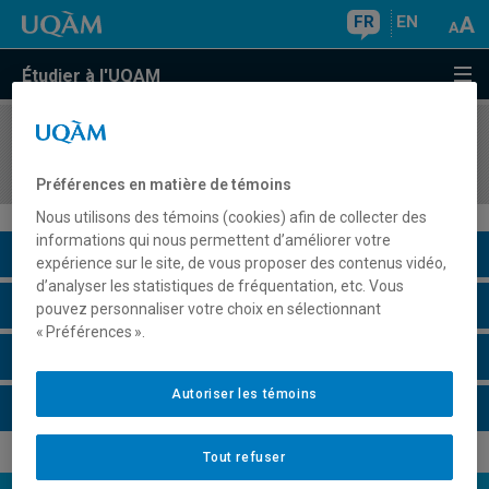
FR
EN
Étudier à l'UQAM
COURS
//
GEO2100
Géographie économique: du local au mondial
Préférences en matière de témoins
Nous utilisons des témoins (cookies) afin de collecter des
informations qui nous permettent d’améliorer votre
Description du cours
expérience sur le site, de vous proposer des contenus vidéo,
d’analyser les statistiques de fréquentation, etc. Vous
Horaire - Été 2026
pouvez personnaliser votre choix en sélectionnant
« Préférences ».
Horaire - Automne 2026
Autoriser les témoins
Horaire - Hiver 2027
Tout refuser