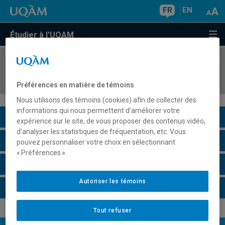
FR
EN
Étudier à l'UQAM
COURS
//
GEO2500
Géopolitique contemporaine
Préférences en matière de témoins
Nous utilisons des témoins (cookies) afin de collecter des
informations qui nous permettent d’améliorer votre
Description du cours
expérience sur le site, de vous proposer des contenus vidéo,
d’analyser les statistiques de fréquentation, etc. Vous
Horaire - Été 2026
pouvez personnaliser votre choix en sélectionnant
« Préférences ».
Horaire - Automne 2026
Autoriser les témoins
Horaire - Hiver 2027
Tout refuser