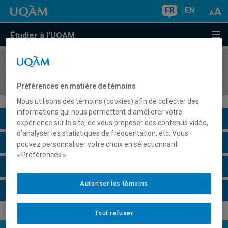
FR
EN
Étudier à l'UQAM
COURS
//
GEO2500
Géopolitique contemporaine
Préférences en matière de témoins
Nous utilisons des témoins (cookies) afin de collecter des
informations qui nous permettent d’améliorer votre
Description du cours
expérience sur le site, de vous proposer des contenus vidéo,
d’analyser les statistiques de fréquentation, etc. Vous
Horaire - Été 2026
pouvez personnaliser votre choix en sélectionnant
« Préférences ».
Horaire - Automne 2026
Autoriser les témoins
Horaire - Hiver 2027
Tout refuser