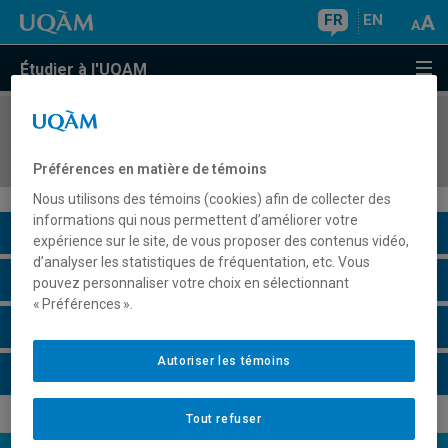
FR
EN
Étudier à l'UQAM
COURS
//
GEO4151
Géographie culturelle
Préférences en matière de témoins
Nous utilisons des témoins (cookies) afin de collecter des
informations qui nous permettent d’améliorer votre
Description du cours
expérience sur le site, de vous proposer des contenus vidéo,
d’analyser les statistiques de fréquentation, etc. Vous
Horaire - Été 2026
pouvez personnaliser votre choix en sélectionnant
« Préférences ».
Horaire - Automne 2026
Autoriser les témoins
Horaire - Hiver 2027
Tout refuser