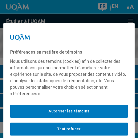
FR
EN
Étudier à l'UQAM
COURS
//
GEO4703
Analyse spatiale
Préférences en matière de témoins
Nous utilisons des témoins (cookies) afin de collecter des
informations qui nous permettent d’améliorer votre
Description du cours
expérience sur le site, de vous proposer des contenus vidéo,
d’analyser les statistiques de fréquentation, etc. Vous
Horaire - Été 2026
pouvez personnaliser votre choix en sélectionnant
« Préférences ».
Horaire - Automne 2026
Autoriser les témoins
Horaire - Hiver 2027
Tout refuser