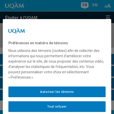
FR
EN
Étudier à l'UQAM
COURS
//
GEO5172
Cartographie et techniques de terrain
Préférences en matière de témoins
Nous utilisons des témoins (cookies) afin de collecter des
informations qui nous permettent d’améliorer votre
Description du cours
expérience sur le site, de vous proposer des contenus vidéo,
d’analyser les statistiques de fréquentation, etc. Vous
Horaire - Été 2026
pouvez personnaliser votre choix en sélectionnant
« Préférences ».
Horaire - Automne 2026
Autoriser les témoins
Horaire - Hiver 2027
Tout refuser