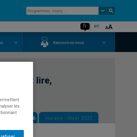
fr
en
us
Rencontrez-nous
local : lire,
ir
permettent
nalyser les
ctionnant
 - Automne 2026
Horaire - Hiver 2027
 refuser