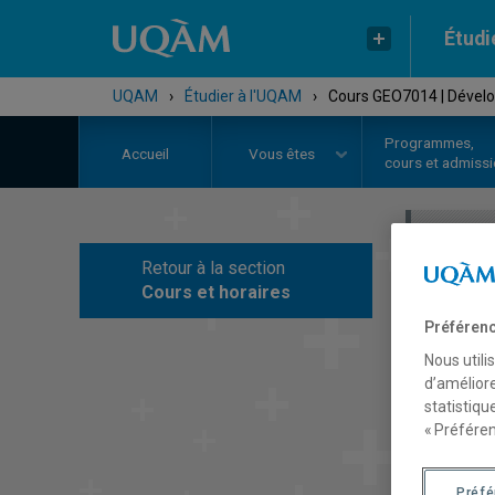
Étudi
UQAM
›
Étudier à l'UQAM
›
Cours GEO7014 | Développ
Programmes,
Accueil
Vous êtes
cours et admiss
Retour à la section
C
Cours et horaires
Préférenc
Nous utili
d’améliore
statistiqu
« Préféren
Préf