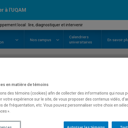
er à l'UQAM
ement local : lire, diagnostiquer et intervenir
Calendriers
Nos
campus
En savoir pl
ion
universitaires
OURS
//
GEO7014
-
Développement 
es en matière de témoins
diagnostiquer et interven
sons des témoins (cookies) afin de collecter des informations qui nous 
r votre expérience sur le site, de vous proposer des contenus vidéo, d’a
es de fréquentation, etc. Vous pouvez personnaliser votre choix en séle
Description
Horaire - Été 2026
Horaire
ces ».
érences
Autoriser les témoins
Tout