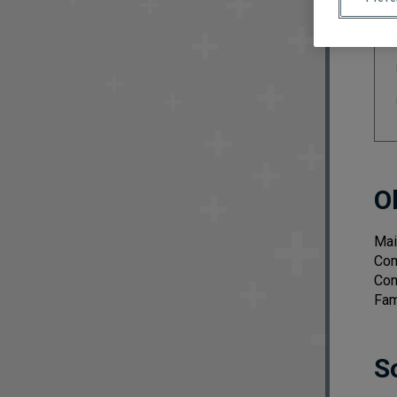
O
Mai
Com
Con
Fam
S