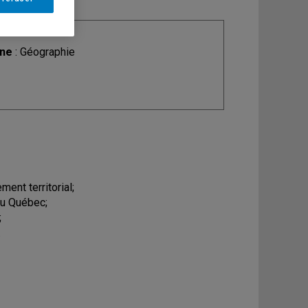
ine
: Géographie
ent territorial;
au Québec;
;
.