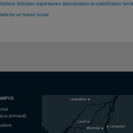
Diplôme d'études supérieures spécialisées en planification terri
aîtrise en travail social
AMPUS
réal
pus principal)
udière