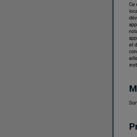
Ce 
loc
dév
app
not
app
et 
con
ail
inst
M
Sor
P