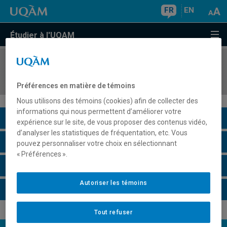
FR
EN
Étudier à l'UQAM
COURS
//
GEO7621
Problèmes appliqués en SIG
Préférences en matière de témoins
Nous utilisons des témoins (cookies) afin de collecter des
informations qui nous permettent d’améliorer votre
Description du cours
expérience sur le site, de vous proposer des contenus vidéo,
d’analyser les statistiques de fréquentation, etc. Vous
Horaire - Été 2026
pouvez personnaliser votre choix en sélectionnant
« Préférences ».
Horaire - Automne 2026
Autoriser les témoins
Horaire - Hiver 2027
Tout refuser